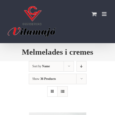
Skip
to
content
Melmelades i cremes
Sort by
Name
Show
36 Products