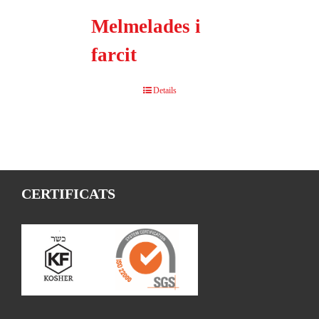
Melmelades i
farcit
Details
CERTIFICATS