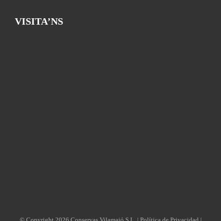
VISITA’NS
© Copyright
2026 Conservas Vilamajó S.L. |
Política de Privacidad
|