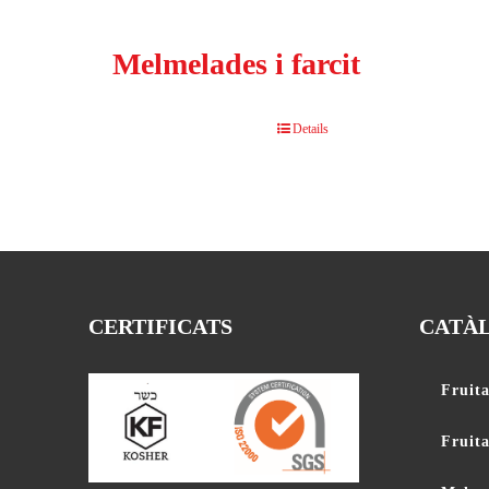
Melmelades i farcit
Details
CERTIFICATS
CATÀ
Fruita
Fruit