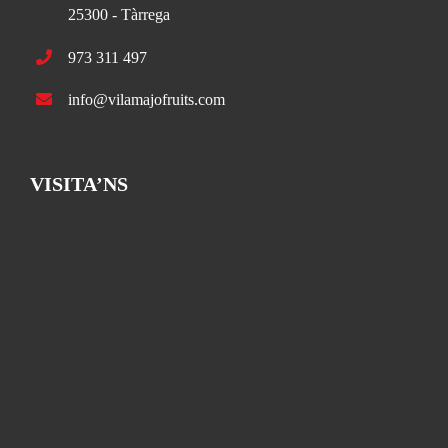
25300 - Tàrrega
973 311 497
info@vilamajofruits.com
VISITA’NS