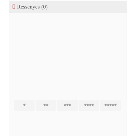
Ressenyes (0)
Ressenyes
Encara no hi ha ressenyes.
Sigues el primer a opinar “Cremes i cream fruits”
L'adreça electrònica no es publicarà.
Els camps
necessaris estan marcats amb
*
1
2
3
4
5
La teva ressenya
*