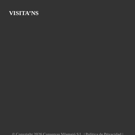
VISITA’NS
© Copyright
2026 Conservas Vilamajó S.L. |
Política de Privacidad
|