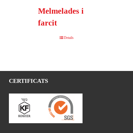
Melmelades i
farcit
Details
CERTIFICATS