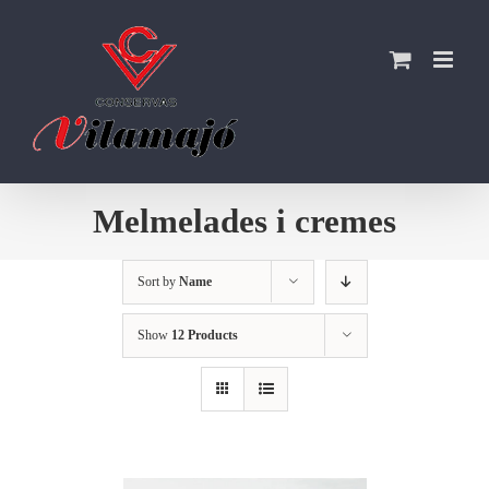
Skip
to
content
Melmelades i cremes
Sort by
Name
Show
12 Products