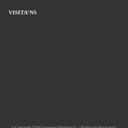
VISITA’NS
© Copyright
2026 Conservas Vilamajó S.L. |
Política de Privacidad
|