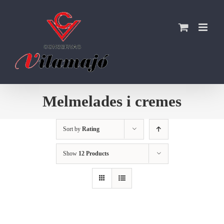
Skip
to
content
Melmelades i cremes
Sort by
Rating
Show
12 Products