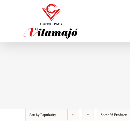
Skip
to
content
Sort by
Popularity
Show
36 Products