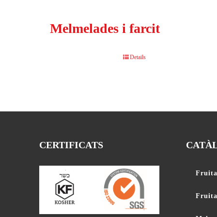
Melmelades i farcit
Details
CERTIFICATS
CATÀ
Fruita
Fruit