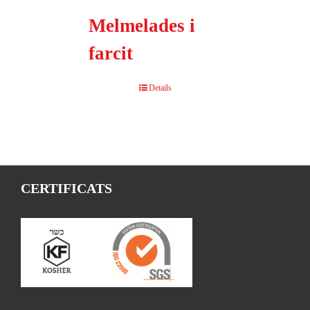
Melmelades i
farcit
Details
CERTIFICATS