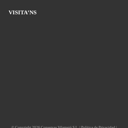
VISITA’NS
© Copyright
2026 Conservas Vilamajó S.L. |
Política de Privacidad
|