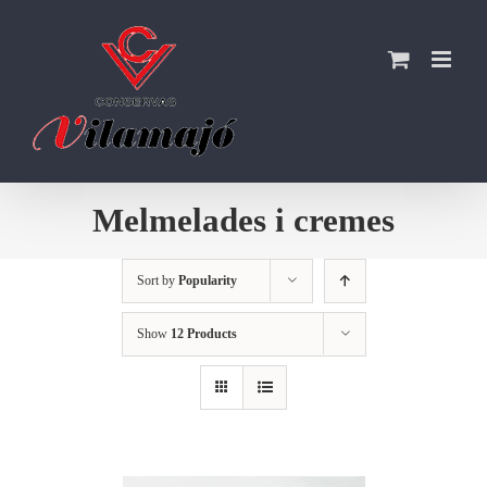
Skip
to
content
Melmelades i cremes
Sort by
Popularity
Show
12 Products