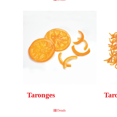
Taronges
Tar
Details