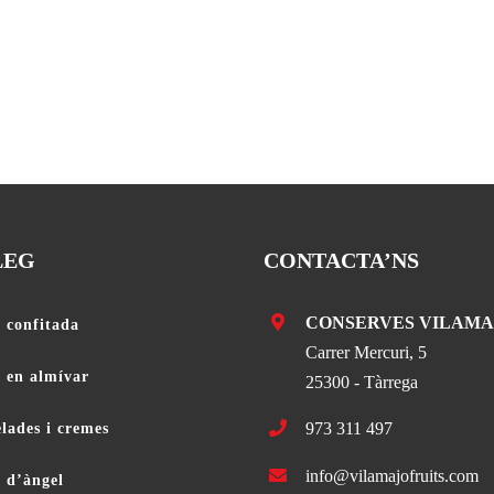
LEG
CONTACTA’NS
CONSERVES VILAMA
 confitada
Carrer Mercuri, 5
a en almívar
25300 - Tàrrega
973 311 497
lades i cremes
info@vilamajofruits.com
 d’àngel