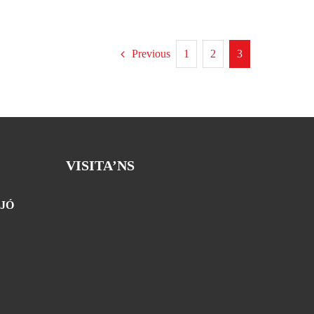
Previous
1
2
3
VISITA’NS
JÓ