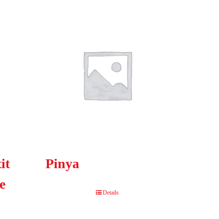
it
Pinya
de
Details