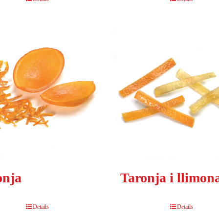
onja
Taronja i llimon
Details
Details