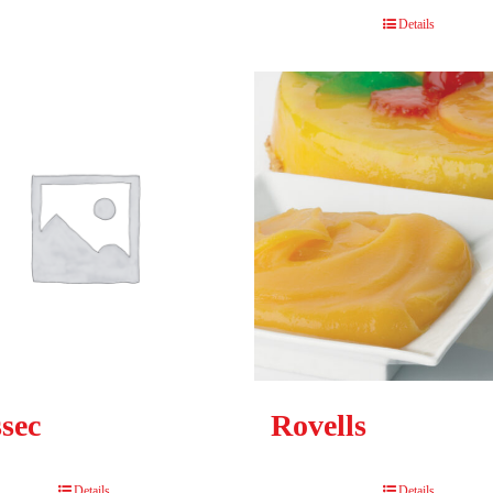
Details
ssec
Rovells
Details
Details