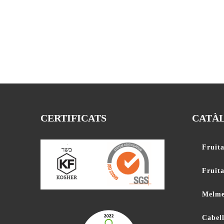
CERTIFICATS
CATÀ
Fruita
Fruit
Melme
Cabell