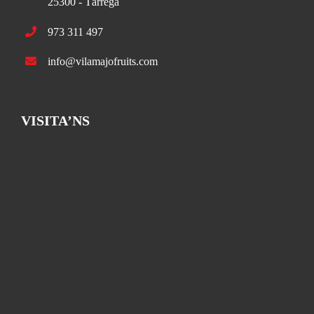
25300 - Tàrrega
973 311 497
info@vilamajofruits.com
VISITA’NS