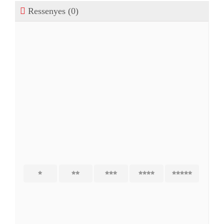
Ressenyes (0)
Ressenyes
Encara no hi ha ressenyes.
Sigues el primer a opinar “Rovells”
L'adreça electrònica no es publicarà.
Els camps
necessaris estan marcats amb
*
1
2
3
4
5
La teva ressenya
*