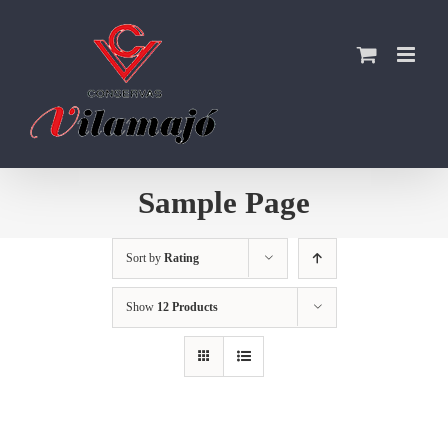
Skip
to
content
Sample Page
Sort by
Rating
Show
12 Products