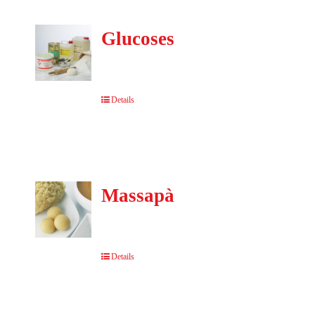
Glucoses
Details
Massapà
Details